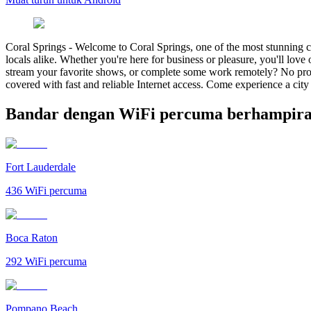
Coral Springs
-
Welcome to Coral Springs, one of the most stunning ci
locals alike. Whether you're here for business or pleasure, you'll lov
stream your favorite shows, or complete some work remotely? No prob
covered with fast and reliable Internet access. Come experience a city t
Bandar dengan WiFi percuma berhampira
Fort Lauderdale
436
WiFi percuma
Boca Raton
292
WiFi percuma
Pompano Beach