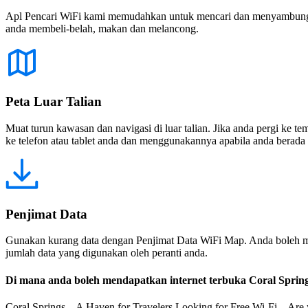
Apl Pencari WiFi kami memudahkan untuk mencari dan menyambung ke
anda membeli-belah, makan dan melancong.
Peta Luar Talian
Muat turun kawasan dan navigasi di luar talian. Jika anda pergi ke 
ke telefon atau tablet anda dan menggunakannya apabila anda berada di
Penjimat Data
Gunakan kurang data dengan Penjimat Data WiFi Map. Anda boleh m
jumlah data yang digunakan oleh peranti anda.
Di mana anda boleh mendapatkan internet terbuka Coral Sprin
Coral Springs – A Haven for Travelers Looking for Free Wi-Fi Are you