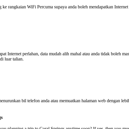
 rangkaian WiFi Percuma supaya anda boleh mendapatkan Internet ya
tempat Internet perlahan, data mudah alih mahal atau anda tidak boleh
 luar talian.
enurunkan bil telefon anda atau memuatkan halaman web dengan leb
gs
 planning a trip to Coral Springs anytime soon? If yes, then you must 