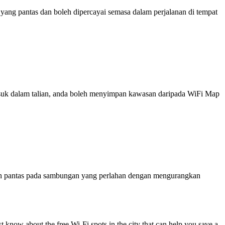
ng pantas dan boleh dipercayai semasa dalam perjalanan di tempat
 masuk dalam talian, anda boleh menyimpan kawasan daripada WiFi Map
ih pantas pada sambungan yang perlahan dengan mengurangkan
know about the free Wi-Fi spots in the city that can help you save a