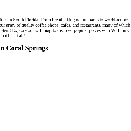
ties in South Florida! From breathtaking nature parks to world-renowned
e our array of quality coffee shops, cafes, and restaurants, many of whi
lem! Explore our wifi map to discover popular places with Wi-Fi in Co
hat has it all!
n Coral Springs