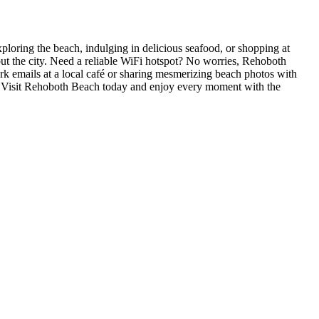
loring the beach, indulging in delicious seafood, or shopping at
t the city. Need a reliable WiFi hotspot? No worries, Rehoboth
k emails at a local café or sharing mesmerizing beach photos with
ity. Visit Rehoboth Beach today and enjoy every moment with the