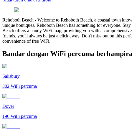
Rehoboth Beach
-
Welcome to Rehoboth Beach, a coastal town known f
unique boutiques, Rehoboth Beach has something for everyone. Stay c
Beach offers a handy WiFi map, providing you with a comprehensive li
friends, you'll always be just a click away. Don't miss out on this p
convenience of free WiFi.
Bandar dengan WiFi percuma berhampira
Salisbury
302
WiFi percuma
Dover
196
WiFi percuma