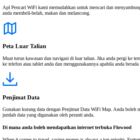
Apl Pencari WiFi kami memudahkan untuk mencari dan menyambung ke
anda membeli-belah, makan dan melancong.
Peta Luar Talian
Muat turun kawasan dan navigasi di luar talian. Jika anda pergi ke 
ke telefon atau tablet anda dan menggunakannya apabila anda berada di
Penjimat Data
Gunakan kurang data dengan Penjimat Data WiFi Map. Anda boleh m
jumlah data yang digunakan oleh peranti anda.
Di mana anda boleh mendapatkan internet terbuka Flowood
When it comes to travel, saving money is always a top priority. Fortu