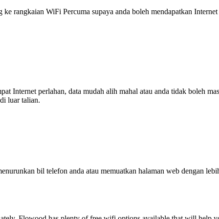
 rangkaian WiFi Percuma supaya anda boleh mendapatkan Internet ya
tempat Internet perlahan, data mudah alih mahal atau anda tidak boleh
 luar talian.
enurunkan bil telefon anda atau memuatkan halaman web dengan leb
nately, Flowood has plenty of free wifi options available that will hel