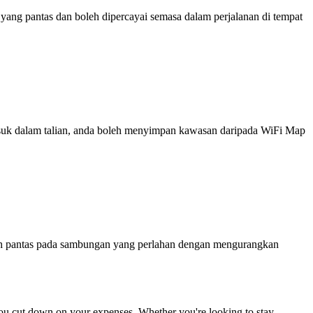
ng pantas dan boleh dipercayai semasa dalam perjalanan di tempat
 masuk dalam talian, anda boleh menyimpan kawasan daripada WiFi Map
ih pantas pada sambungan yang perlahan dengan mengurangkan
p you cut down on your expenses. Whether you're looking to stay