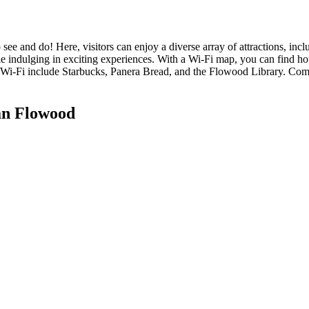
see and do! Here, visitors can enjoy a diverse array of attractions, inc
hile indulging in exciting experiences. With a Wi-Fi map, you can find h
ee Wi-Fi include Starbucks, Panera Bread, and the Flowood Library. Co
an Flowood