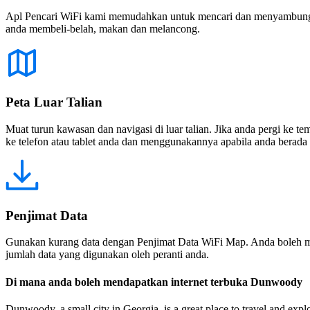
Apl Pencari WiFi kami memudahkan untuk mencari dan menyambung ke
anda membeli-belah, makan dan melancong.
Peta Luar Talian
Muat turun kawasan dan navigasi di luar talian. Jika anda pergi ke 
ke telefon atau tablet anda dan menggunakannya apabila anda berada di
Penjimat Data
Gunakan kurang data dengan Penjimat Data WiFi Map. Anda boleh m
jumlah data yang digunakan oleh peranti anda.
Di mana anda boleh mendapatkan internet terbuka Dunwoody
Dunwoody, a small city in Georgia, is a great place to travel and expl