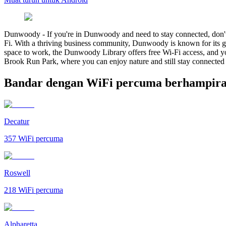
Dunwoody
-
If you're in Dunwoody and need to stay connected, don't w
Fi. With a thriving business community, Dunwoody is known for its gre
space to work, the Dunwoody Library offers free Wi-Fi access, and you
Brook Run Park, where you can enjoy nature and still stay connected 
Bandar dengan WiFi percuma berhampir
Decatur
357
WiFi percuma
Roswell
218
WiFi percuma
Alpharetta