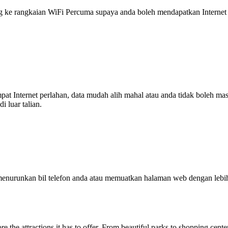
 rangkaian WiFi Percuma supaya anda boleh mendapatkan Internet ya
tempat Internet perlahan, data mudah alih mahal atau anda tidak boleh
 luar talian.
enurunkan bil telefon anda atau memuatkan halaman web dengan leb
ore the attractions it has to offer. From beautiful parks to shopping cen