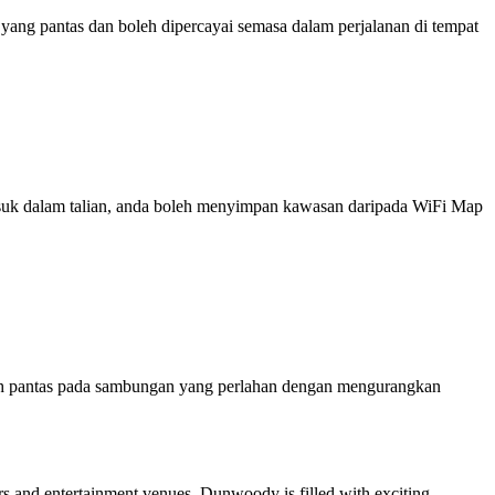
ng pantas dan boleh dipercayai semasa dalam perjalanan di tempat
 masuk dalam talian, anda boleh menyimpan kawasan daripada WiFi Map
ih pantas pada sambungan yang perlahan dengan mengurangkan
ters and entertainment venues, Dunwoody is filled with exciting