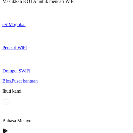
Masukkan
KOTA
untuk mencari WiFi
eSIM global
Pencari WiFi
Dompet $WiFi
Blog
Pusat bantuan
Ikuti kami
Bahasa Melayu