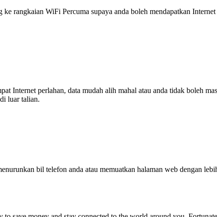
 rangkaian WiFi Percuma supaya anda boleh mendapatkan Internet ya
tempat Internet perlahan, data mudah alih mahal atau anda tidak boleh
 luar talian.
enurunkan bil telefon anda atau memuatkan halaman web dengan leb
ay to save money and stay connected to the world around you. Fortunate