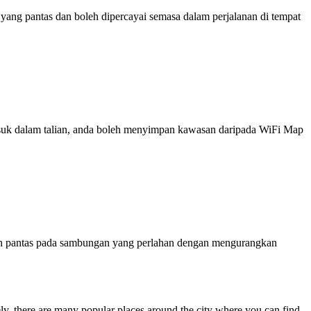
ng pantas dan boleh dipercayai semasa dalam perjalanan di tempat
 masuk dalam talian, anda boleh menyimpan kawasan daripada WiFi Map
ih pantas pada sambungan yang perlahan dengan mengurangkan
ly, there are many popular places around the city where you can find