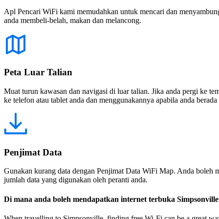
Apl Pencari WiFi kami memudahkan untuk mencari dan menyambung ke
anda membeli-belah, makan dan melancong.
Peta Luar Talian
Muat turun kawasan dan navigasi di luar talian. Jika anda pergi ke 
ke telefon atau tablet anda dan menggunakannya apabila anda berada di
Penjimat Data
Gunakan kurang data dengan Penjimat Data WiFi Map. Anda boleh m
jumlah data yang digunakan oleh peranti anda.
Di mana anda boleh mendapatkan internet terbuka Simpsonville
When travelling to Simpsonville, finding free Wi-Fi can be a great w