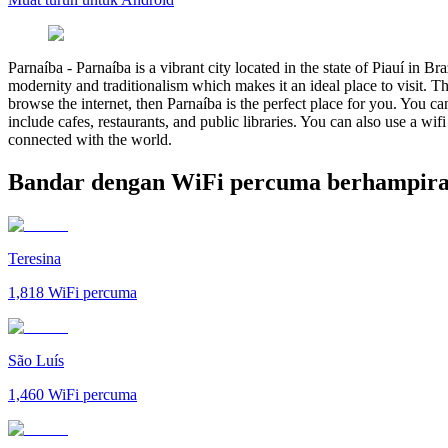
Parnaíba
-
Parnaíba is a vibrant city located in the state of Piauí in Br
modernity and traditionalism which makes it an ideal place to visit. Th
browse the internet, then Parnaíba is the perfect place for you. You ca
include cafes, restaurants, and public libraries. You can also use a wi
connected with the world.
Bandar dengan WiFi percuma berhampira
Teresina
1,818
WiFi percuma
São Luís
1,460
WiFi percuma