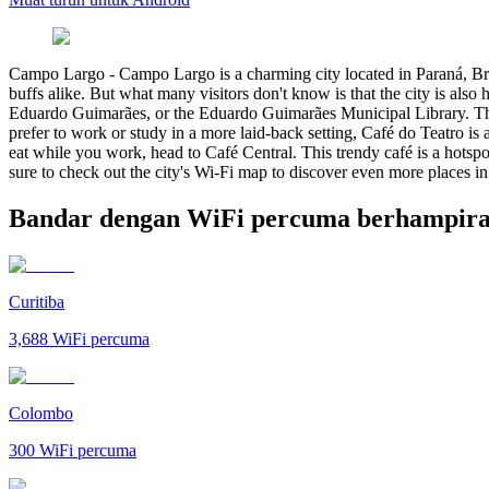
Campo Largo
-
Campo Largo is a charming city located in Paraná, Bra
buffs alike. But what many visitors don't know is that the city is als
Eduardo Guimarães, or the Eduardo Guimarães Municipal Library. This h
prefer to work or study in a more laid-back setting, Café do Teatro is a
eat while you work, head to Café Central. This trendy café is a hotspot
sure to check out the city's Wi-Fi map to discover even more places 
Bandar dengan WiFi percuma berhampir
Curitiba
3,688
WiFi percuma
Colombo
300
WiFi percuma