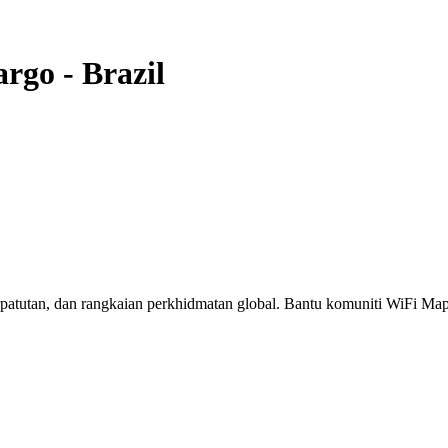
argo
-
Brazil
erpatutan, dan rangkaian perkhidmatan global. Bantu komuniti WiFi M