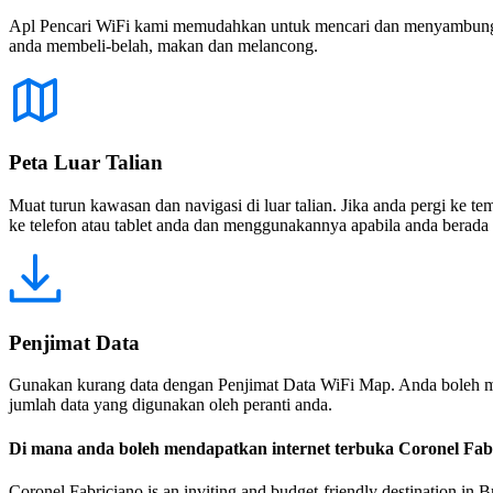
Apl Pencari WiFi kami memudahkan untuk mencari dan menyambung ke
anda membeli-belah, makan dan melancong.
Peta Luar Talian
Muat turun kawasan dan navigasi di luar talian. Jika anda pergi ke 
ke telefon atau tablet anda dan menggunakannya apabila anda berada di
Penjimat Data
Gunakan kurang data dengan Penjimat Data WiFi Map. Anda boleh m
jumlah data yang digunakan oleh peranti anda.
Di mana anda boleh mendapatkan internet terbuka Coronel Fab
Coronel Fabriciano is an inviting and budget-friendly destination in B