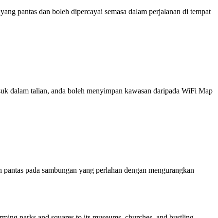
ng pantas dan boleh dipercayai semasa dalam perjalanan di tempat
 masuk dalam talian, anda boleh menyimpan kawasan daripada WiFi Map
ih pantas pada sambungan yang perlahan dengan mengurangkan
charming parks and squares to its museums, churches, and bustling