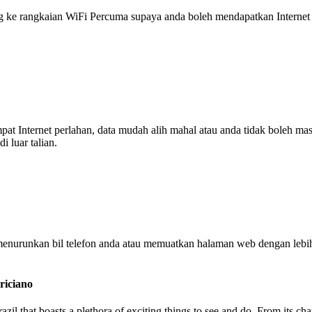
 rangkaian WiFi Percuma supaya anda boleh mendapatkan Internet ya
tempat Internet perlahan, data mudah alih mahal atau anda tidak boleh
 luar talian.
enurunkan bil telefon anda atau memuatkan halaman web dengan leb
riciano
razil that boasts a plethora of exciting things to see and do. From its 