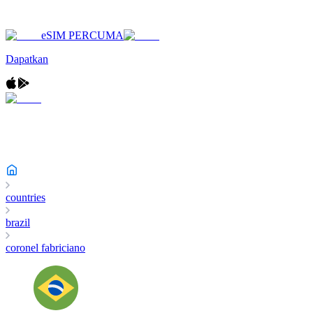
eSIM PERCUMA
Dapatkan
countries
brazil
coronel fabriciano