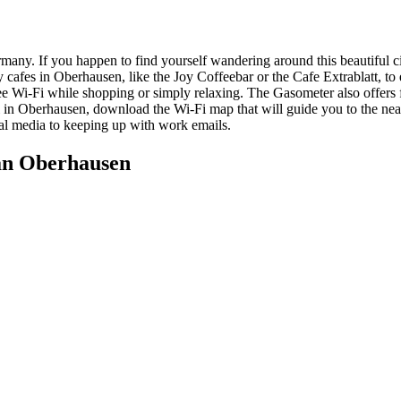
many. If you happen to find yourself wandering around this beautiful ci
cafes in Oberhausen, like the Joy Coffeebar or the Cafe Extrablatt, to e
i-Fi while shopping or simply relaxing. The Gasometer also offers fre
-Fi in Oberhausen, download the Wi-Fi map that will guide you to the ne
ial media to keeping up with work emails.
an Oberhausen