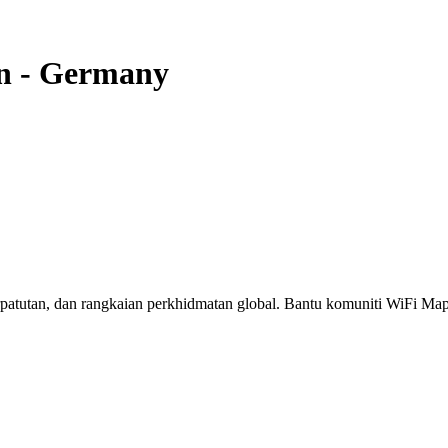
n
-
Germany
erpatutan, dan rangkaian perkhidmatan global. Bantu komuniti WiFi M