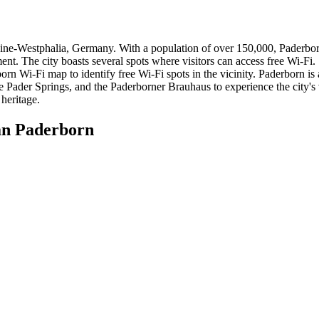
Rhine-Westphalia, Germany. With a population of over 150,000, Paderborn 
t. The city boasts several spots where visitors can access free Wi-Fi.
born Wi-Fi map to identify free Wi-Fi spots in the vicinity. Paderborn is
ader Springs, and the Paderborner Brauhaus to experience the city's vi
 heritage.
an Paderborn