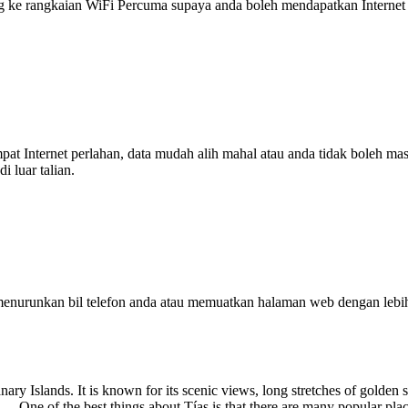
 rangkaian WiFi Percuma supaya anda boleh mendapatkan Internet ya
tempat Internet perlahan, data mudah alih mahal atau anda tidak boleh
 luar talian.
enurunkan bil telefon anda atau memuatkan halaman web dengan leb
anary Islands. It is known for its scenic views, long stretches of golden
n. One of the best things about Tías is that there are many popular plac