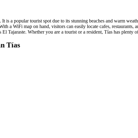
n. It is a popular tourist spot due to its stunning beaches and warm weat
 With a WiFi map on hand, visitors can easily locate cafes, restaurants, a
 Tajaraste. Whether you are a tourist or a resident, Tías has plenty of
n Tías