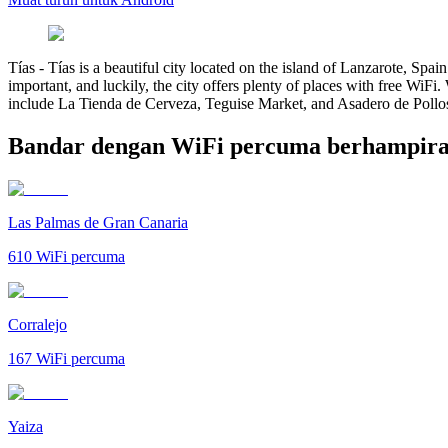
Tías
-
Tías is a beautiful city located on the island of Lanzarote, Spai
important, and luckily, the city offers plenty of places with free WiFi.
include La Tienda de Cerveza, Teguise Market, and Asadero de Pollos El
Bandar dengan WiFi percuma berhampira
Las Palmas de Gran Canaria
610
WiFi percuma
Corralejo
167
WiFi percuma
Yaiza