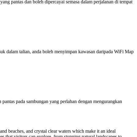
ng pantas dan boleh dipercayai semasa dalam perjalanan di tempat
 masuk dalam talian, anda boleh menyimpan kawasan daripada WiFi Map
ih pantas pada sambungan yang perlahan dengan mengurangkan
 sand beaches, and crystal clear waters which make it an ideal
es that visitors can explore, from stunning natural landscapes to