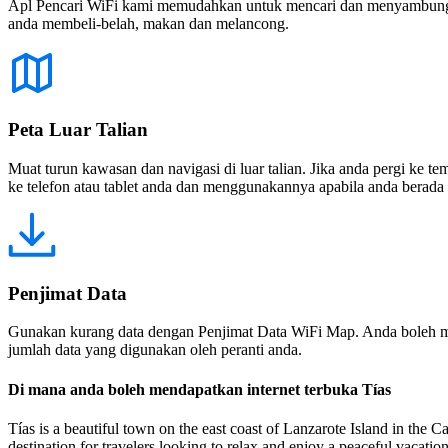
Apl Pencari WiFi kami memudahkan untuk mencari dan menyambung ke
anda membeli-belah, makan dan melancong.
Peta Luar Talian
Muat turun kawasan dan navigasi di luar talian. Jika anda pergi ke 
ke telefon atau tablet anda dan menggunakannya apabila anda berada di
Penjimat Data
Gunakan kurang data dengan Penjimat Data WiFi Map. Anda boleh m
jumlah data yang digunakan oleh peranti anda.
Di mana anda boleh mendapatkan internet terbuka Tías
Tías is a beautiful town on the east coast of Lanzarote Island in the C
destination for travelers looking to relax and enjoy a peaceful vacatio