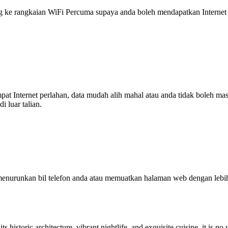
 rangkaian WiFi Percuma supaya anda boleh mendapatkan Internet ya
tempat Internet perlahan, data mudah alih mahal atau anda tidak boleh
 luar talian.
enurunkan bil telefon anda atau memuatkan halaman web dengan leb
ts historic architecture, vibrant nightlife, and exquisite cuisine, it is no