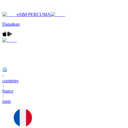
eSIM PERCUMA
Dapatkan
countries
france
paris