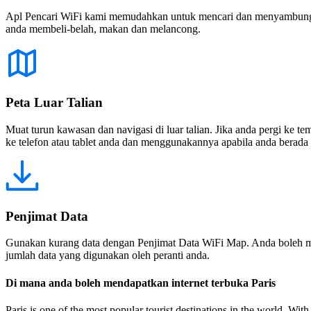
Apl Pencari WiFi kami memudahkan untuk mencari dan menyambung ke
anda membeli-belah, makan dan melancong.
Peta Luar Talian
Muat turun kawasan dan navigasi di luar talian. Jika anda pergi ke 
ke telefon atau tablet anda dan menggunakannya apabila anda berada di
Penjimat Data
Gunakan kurang data dengan Penjimat Data WiFi Map. Anda boleh m
jumlah data yang digunakan oleh peranti anda.
Di mana anda boleh mendapatkan internet terbuka Paris
Paris is one of the most popular tourist destinations in the world. With i