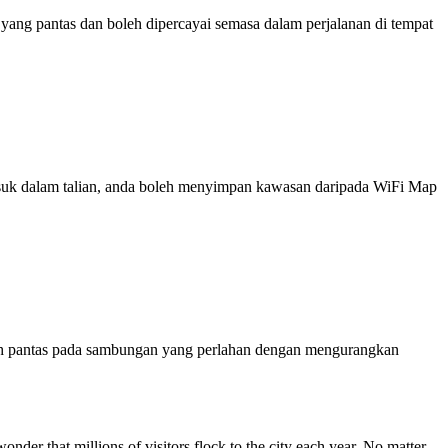
ng pantas dan boleh dipercayai semasa dalam perjalanan di tempat
 masuk dalam talian, anda boleh menyimpan kawasan daripada WiFi Map
ih pantas pada sambungan yang perlahan dengan mengurangkan
 wonder that millions of visitors flock to the city each year. No matter