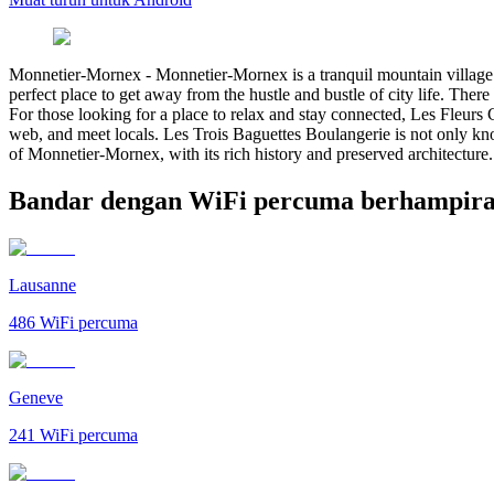
Monnetier-Mornex
-
Monnetier-Mornex is a tranquil mountain village 
perfect place to get away from the hustle and bustle of city life. There
For those looking for a place to relax and stay connected, Les Fleurs C
web, and meet locals. Les Trois Baguettes Boulangerie is not only known
of Monnetier-Mornex, with its rich history and preserved architecture
Bandar dengan WiFi percuma berhampir
Lausanne
486
WiFi percuma
Geneve
241
WiFi percuma