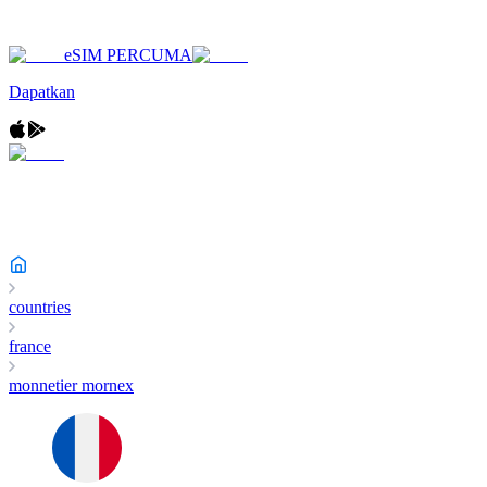
eSIM PERCUMA
Dapatkan
countries
france
monnetier mornex