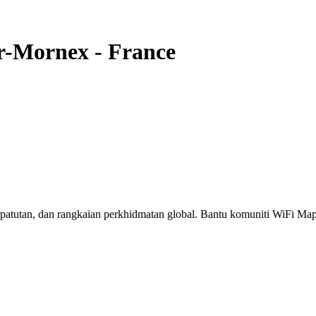
r-Mornex
-
France
erpatutan, dan rangkaian perkhidmatan global. Bantu komuniti WiFi M