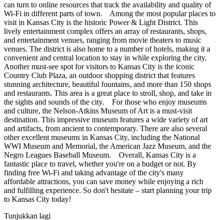
can turn to online resources that track the availability and quality of
Wi-Fi in different parts of town. Among the most popular places to
visit in Kansas City is the historic Power & Light District. This
lively entertainment complex offers an array of restaurants, shops,
and entertainment venues, ranging from movie theaters to music
venues. The district is also home to a number of hotels, making it a
convenient and central location to stay in while exploring the city.
Another must-see spot for visitors to Kansas City is the iconic
Country Club Plaza, an outdoor shopping district that features
stunning architecture, beautiful fountains, and more than 150 shops
and restaurants. This area is a great place to stroll, shop, and take in
the sights and sounds of the city. For those who enjoy museums
and culture, the Nelson-Atkins Museum of Art is a must-visit
destination. This impressive museum features a wide variety of art
and artifacts, from ancient to contemporary. There are also several
other excellent museums in Kansas City, including the National
WWI Museum and Memorial, the American Jazz Museum, and the
Negro Leagues Baseball Museum. Overall, Kansas City is a
fantastic place to travel, whether you're on a budget or not. By
finding free Wi-Fi and taking advantage of the city's many
affordable attractions, you can save money while enjoying a rich
and fulfilling experience. So don't hesitate – start planning your trip
to Kansas City today!
Tunjukkan lagi