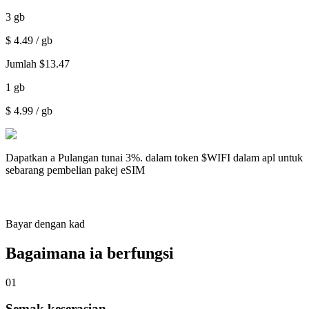
3
gb
$
4.49
/ gb
Jumlah
$
13.47
1
gb
$
4.99
/ gb
Dapatkan a
Pulangan tunai 3%.
dalam token $WIFI dalam apl untuk
sebarang pembelian pakej eSIM
Bayar dengan kad
Bagaimana ia berfungsi
01
Semak keserasian