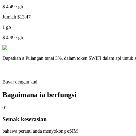
$
4.49
/ gb
Jumlah
$
13.47
1
gb
$
4.99
/ gb
Dapatkan a
Pulangan tunai 3%.
dalam token $WIFI dalam apl untuk 
Bayar dengan kad
Bagaimana ia berfungsi
01
Semak keserasian
bahawa peranti anda menyokong eSIM