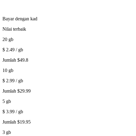
Bayar dengan kad
Nilai terbaik
20
gb
$
2.49
/ gb
Jumlah
$
49.8
10
gb
$
2.99
/ gb
Jumlah
$
29.99
5
gb
$
3.99
/ gb
Jumlah
$
19.95
3
gb