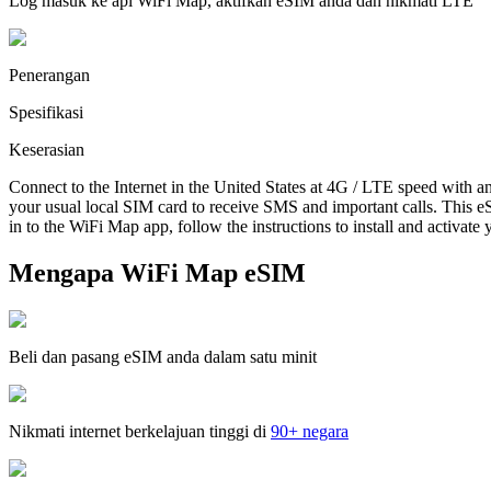
Log masuk ke apl WiFi Map, aktifkan eSIM anda dan nikmati LTE
Penerangan
Spesifikasi
Keserasian
Connect to the Internet in the United States at 4G / LTE speed with a
your usual local SIM card to receive SMS and important calls. This eS
in to the WiFi Map app, follow the instructions to install and activate
Mengapa WiFi Map eSIM
Beli dan pasang eSIM anda dalam satu minit
Nikmati internet berkelajuan tinggi di
90+ negara