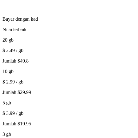
Bayar dengan kad
Nilai terbaik
20
gb
$
2.49
/ gb
Jumlah
$
49.8
10
gb
$
2.99
/ gb
Jumlah
$
29.99
5
gb
$
3.99
/ gb
Jumlah
$
19.95
3
gb