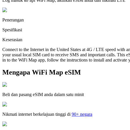
Log masuk ke apl WiFi Map, aktifkan eSIM anda dan nikmati LTE
Penerangan
Spesifikasi
Keserasian
Connect to the Internet in the United States at 4G / LTE speed with a
your usual local SIM card to receive SMS and important calls. This eS
in to the WiFi Map app, follow the instructions to install and activate
Mengapa WiFi Map eSIM
Beli dan pasang eSIM anda dalam satu minit
Nikmati internet berkelajuan tinggi di
90+ negara