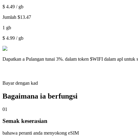
$
4.49
/ gb
Jumlah
$
13.47
1
gb
$
4.99
/ gb
Dapatkan a
Pulangan tunai 3%.
dalam token $WIFI dalam apl untuk 
Bayar dengan kad
Bagaimana ia berfungsi
01
Semak keserasian
bahawa peranti anda menyokong eSIM