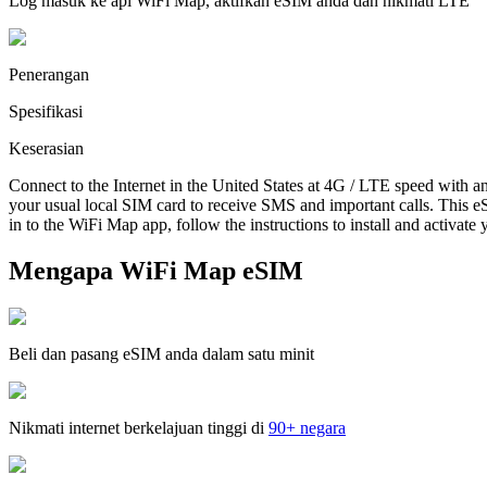
Log masuk ke apl WiFi Map, aktifkan eSIM anda dan nikmati LTE
Penerangan
Spesifikasi
Keserasian
Connect to the Internet in the United States at 4G / LTE speed with a
your usual local SIM card to receive SMS and important calls. This eS
in to the WiFi Map app, follow the instructions to install and activate
Mengapa WiFi Map eSIM
Beli dan pasang eSIM anda dalam satu minit
Nikmati internet berkelajuan tinggi di
90+ negara