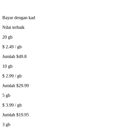
Bayar dengan kad
Nilai terbaik
20
gb
$
2.49
/ gb
Jumlah
$
49.8
10
gb
$
2.99
/ gb
Jumlah
$
29.99
5
gb
$
3.99
/ gb
Jumlah
$
19.95
3
gb