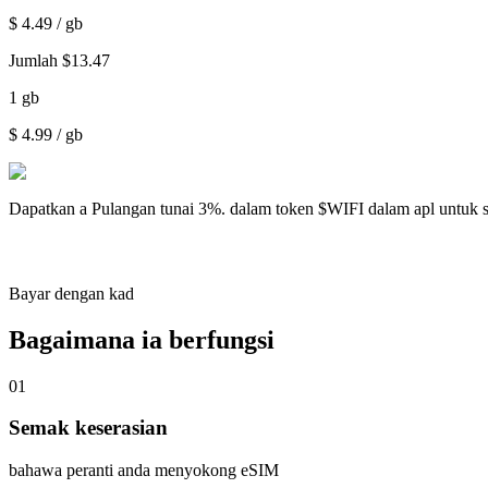
$
4.49
/ gb
Jumlah
$
13.47
1
gb
$
4.99
/ gb
Dapatkan a
Pulangan tunai 3%.
dalam token $WIFI dalam apl untuk 
Bayar dengan kad
Bagaimana ia berfungsi
01
Semak keserasian
bahawa peranti anda menyokong eSIM