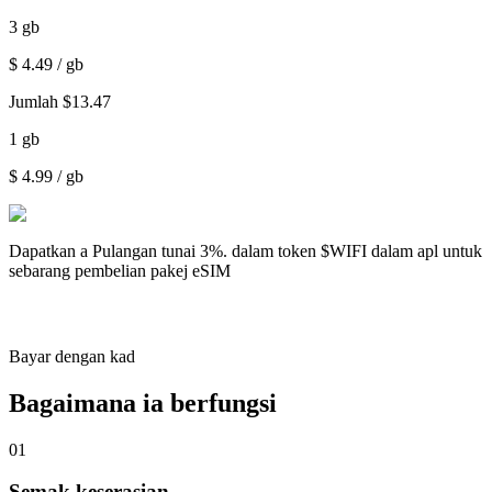
3
gb
$
4.49
/ gb
Jumlah
$
13.47
1
gb
$
4.99
/ gb
Dapatkan a
Pulangan tunai 3%.
dalam token $WIFI dalam apl untuk
sebarang pembelian pakej eSIM
Bayar dengan kad
Bagaimana ia berfungsi
01
Semak keserasian