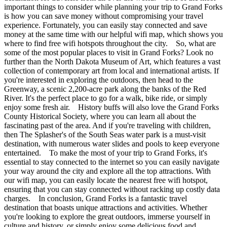
important things to consider while planning your trip to Grand Forks
is how you can save money without compromising your travel
experience. Fortunately, you can easily stay connected and save
money at the same time with our helpful wifi map, which shows you
where to find free wifi hotspots throughout the city. So, what are
some of the most popular places to visit in Grand Forks? Look no
further than the North Dakota Museum of Art, which features a vast
collection of contemporary art from local and international artists. If
you're interested in exploring the outdoors, then head to the
Greenway, a scenic 2,200-acre park along the banks of the Red
River. It's the perfect place to go for a walk, bike ride, or simply
enjoy some fresh air. History buffs will also love the Grand Forks
County Historical Society, where you can learn all about the
fascinating past of the area. And if you're traveling with children,
then The Splasher's of the South Seas water park is a must-visit
destination, with numerous water slides and pools to keep everyone
entertained. To make the most of your trip to Grand Forks, it's
essential to stay connected to the internet so you can easily navigate
your way around the city and explore all the top attractions. With
our wifi map, you can easily locate the nearest free wifi hotspot,
ensuring that you can stay connected without racking up costly data
charges. In conclusion, Grand Forks is a fantastic travel
destination that boasts unique attractions and activities. Whether
you're looking to explore the great outdoors, immerse yourself in
culture and history, or simply enjoy some delicious food and