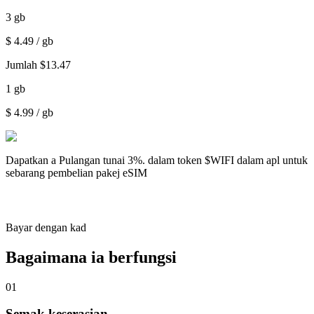
3
gb
$
4.49
/ gb
Jumlah
$
13.47
1
gb
$
4.99
/ gb
Dapatkan a
Pulangan tunai 3%.
dalam token $WIFI dalam apl untuk
sebarang pembelian pakej eSIM
Bayar dengan kad
Bagaimana ia berfungsi
01
Semak keserasian