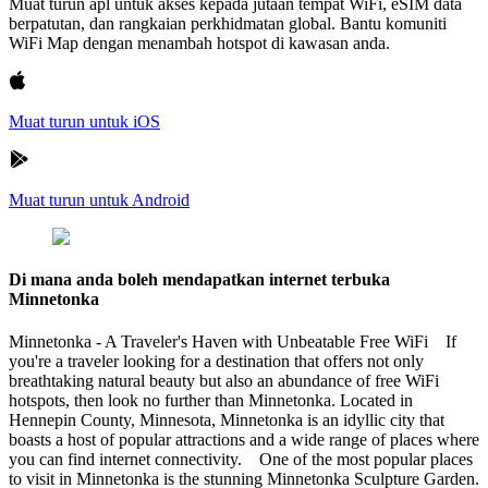
Muat turun apl untuk akses kepada jutaan tempat WiFi, eSIM data
berpatutan, dan rangkaian perkhidmatan global. Bantu komuniti
WiFi Map dengan menambah hotspot di kawasan anda.
Muat turun untuk iOS
Muat turun untuk Android
Di mana anda boleh mendapatkan internet terbuka
Minnetonka
Minnetonka - A Traveler's Haven with Unbeatable Free WiFi If
you're a traveler looking for a destination that offers not only
breathtaking natural beauty but also an abundance of free WiFi
hotspots, then look no further than Minnetonka. Located in
Hennepin County, Minnesota, Minnetonka is an idyllic city that
boasts a host of popular attractions and a wide range of places where
you can find internet connectivity. One of the most popular places
to visit in Minnetonka is the stunning Minnetonka Sculpture Garden.