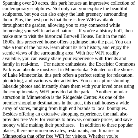
Spanning over 20 acres, this park houses an impressive collection of
contemporary sculptures. Not only can you explore the beautiful
sculptures, but you can also enjoy the lush greenery surrounding
them. Plus, the best part is that there is free WiFi available
throughout the garden, allowing you to stay connected while
immersing yourself in art and nature. If you're a history buff, then
make sure to visit the historical Burwell House. Built in the mid-
1800s, this preserved house offers a glimpse into the past. You can
take a tour of the house, learn about its rich history, and enjoy the
scenic views of the surrounding area. With free WiFi readily
available, you can easily share your experience with friends and
family in real-time. For nature enthusiasts, the Excelsior Commons
Park is an absolute must-visit in Minnetonka. Situated on the shores
of Lake Minnetonka, this park offers a perfect setting for relaxation,
picnicking, and various water activities. You can capture stunning
lakeside photos and instantly share them with your loved ones using
the complimentary WiFi provided at the park. Another popular
attraction in Minnetonka is the Ridgedale Center. As one of the
premier shopping destinations in the area, this mall houses a wide
array of stores, ranging from high-end brands to local boutiques.
Besides offering an extensive shopping experience, the mall also
provides free WiFi for visitors to browse, compare prices, and save
money while making their purchases. In addition to these popular
places, there are numerous cafes, restaurants, and libraries in
Minnetonka that offer free WiFi for visitors. Whether you're