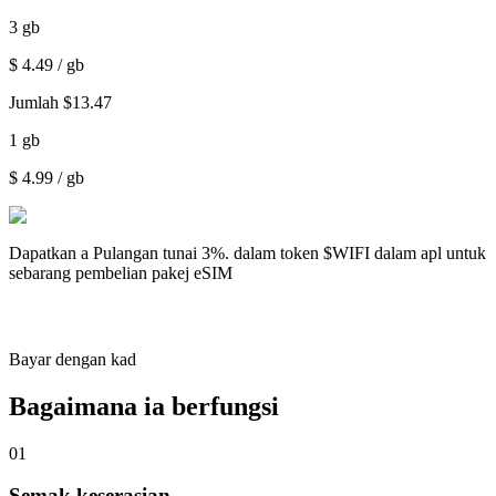
3
gb
$
4.49
/ gb
Jumlah
$
13.47
1
gb
$
4.99
/ gb
Dapatkan a
Pulangan tunai 3%.
dalam token $WIFI dalam apl untuk
sebarang pembelian pakej eSIM
Bayar dengan kad
Bagaimana ia berfungsi
01
Semak keserasian