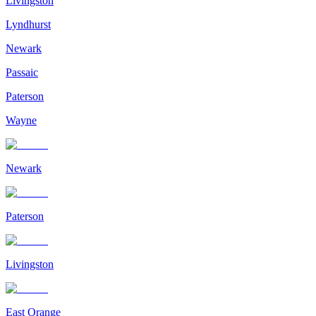
Livingston
Lyndhurst
Newark
Passaic
Paterson
Wayne
Newark
Paterson
Livingston
East Orange