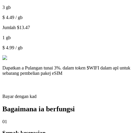
3
gb
$
4.49
/ gb
Jumlah
$
13.47
1
gb
$
4.99
/ gb
Dapatkan a
Pulangan tunai 3%.
dalam token $WIFI dalam apl untuk
sebarang pembelian pakej eSIM
Bayar dengan kad
Bagaimana ia berfungsi
01
Semak keserasian