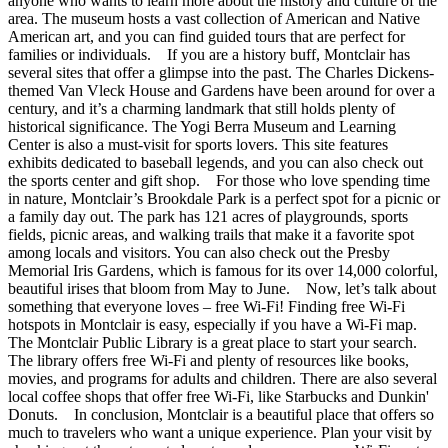
anyone who wants to learn more about the history and culture of the
area. The museum hosts a vast collection of American and Native
American art, and you can find guided tours that are perfect for
families or individuals. If you are a history buff, Montclair has
several sites that offer a glimpse into the past. The Charles Dickens-
themed Van Vleck House and Gardens have been around for over a
century, and it’s a charming landmark that still holds plenty of
historical significance. The Yogi Berra Museum and Learning
Center is also a must-visit for sports lovers. This site features
exhibits dedicated to baseball legends, and you can also check out
the sports center and gift shop. For those who love spending time
in nature, Montclair’s Brookdale Park is a perfect spot for a picnic or
a family day out. The park has 121 acres of playgrounds, sports
fields, picnic areas, and walking trails that make it a favorite spot
among locals and visitors. You can also check out the Presby
Memorial Iris Gardens, which is famous for its over 14,000 colorful,
beautiful irises that bloom from May to June. Now, let’s talk about
something that everyone loves – free Wi-Fi! Finding free Wi-Fi
hotspots in Montclair is easy, especially if you have a Wi-Fi map.
The Montclair Public Library is a great place to start your search.
The library offers free Wi-Fi and plenty of resources like books,
movies, and programs for adults and children. There are also several
local coffee shops that offer free Wi-Fi, like Starbucks and Dunkin'
Donuts. In conclusion, Montclair is a beautiful place that offers so
much to travelers who want a unique experience. Plan your visit by