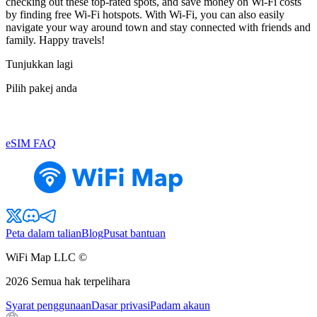
checking out these top-rated spots, and save money on Wi-Fi costs
by finding free Wi-Fi hotspots. With Wi-Fi, you can also easily
navigate your way around town and stay connected with friends and
family. Happy travels!
Tunjukkan lagi
Pilih pakej anda
eSIM FAQ
Peta dalam talian
Blog
Pusat bantuan
WiFi Map LLC ©
2026
Semua hak terpelihara
Syarat penggunaan
Dasar privasi
Padam akaun