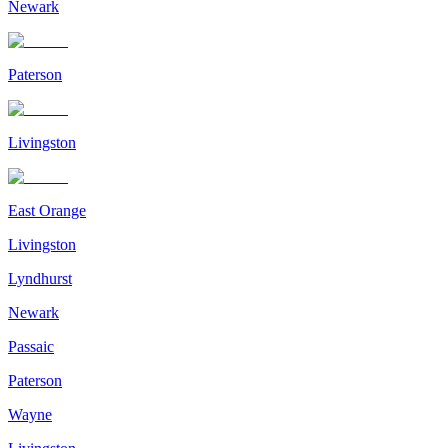
Newark
Paterson
Livingston
East Orange
Livingston
Lyndhurst
Newark
Passaic
Paterson
Wayne