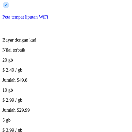
Peta tempat liputan WiFi
Bayar dengan kad
Nilai terbaik
20
gb
$
2.49
/ gb
Jumlah
$
49.8
10
gb
$
2.99
/ gb
Jumlah
$
29.99
5
gb
$
3.99
/ gb