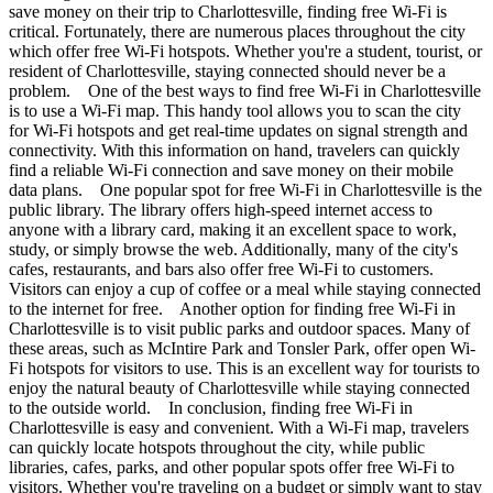
save money on their trip to Charlottesville, finding free Wi-Fi is
critical. Fortunately, there are numerous places throughout the city
which offer free Wi-Fi hotspots. Whether you're a student, tourist, or
resident of Charlottesville, staying connected should never be a
problem. One of the best ways to find free Wi-Fi in Charlottesville
is to use a Wi-Fi map. This handy tool allows you to scan the city
for Wi-Fi hotspots and get real-time updates on signal strength and
connectivity. With this information on hand, travelers can quickly
find a reliable Wi-Fi connection and save money on their mobile
data plans. One popular spot for free Wi-Fi in Charlottesville is the
public library. The library offers high-speed internet access to
anyone with a library card, making it an excellent space to work,
study, or simply browse the web. Additionally, many of the city's
cafes, restaurants, and bars also offer free Wi-Fi to customers.
Visitors can enjoy a cup of coffee or a meal while staying connected
to the internet for free. Another option for finding free Wi-Fi in
Charlottesville is to visit public parks and outdoor spaces. Many of
these areas, such as McIntire Park and Tonsler Park, offer open Wi-
Fi hotspots for visitors to use. This is an excellent way for tourists to
enjoy the natural beauty of Charlottesville while staying connected
to the outside world. In conclusion, finding free Wi-Fi in
Charlottesville is easy and convenient. With a Wi-Fi map, travelers
can quickly locate hotspots throughout the city, while public
libraries, cafes, parks, and other popular spots offer free Wi-Fi to
visitors. Whether you're traveling on a budget or simply want to stay