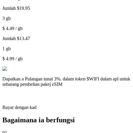
Jumlah
$
19.95
3
gb
$
4.49
/ gb
Jumlah
$
13.47
1
gb
$
4.99
/ gb
Dapatkan a
Pulangan tunai 3%.
dalam token $WIFI dalam apl untuk
sebarang pembelian pakej eSIM
Bayar dengan kad
Bagaimana ia berfungsi
01