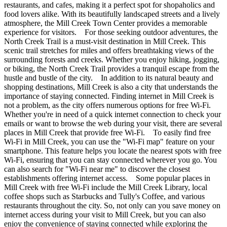
restaurants, and cafes, making it a perfect spot for shopaholics and
food lovers alike. With its beautifully landscaped streets and a lively
atmosphere, the Mill Creek Town Center provides a memorable
experience for visitors. For those seeking outdoor adventures, the
North Creek Trail is a must-visit destination in Mill Creek. This
scenic trail stretches for miles and offers breathtaking views of the
surrounding forests and creeks. Whether you enjoy hiking, jogging,
or biking, the North Creek Trail provides a tranquil escape from the
hustle and bustle of the city. In addition to its natural beauty and
shopping destinations, Mill Creek is also a city that understands the
importance of staying connected. Finding internet in Mill Creek is
not a problem, as the city offers numerous options for free Wi-Fi.
Whether you're in need of a quick internet connection to check your
emails or want to browse the web during your visit, there are several
places in Mill Creek that provide free Wi-Fi. To easily find free
Wi-Fi in Mill Creek, you can use the "Wi-Fi map" feature on your
smartphone. This feature helps you locate the nearest spots with free
Wi-Fi, ensuring that you can stay connected wherever you go. You
can also search for "Wi-Fi near me" to discover the closest
establishments offering internet access. Some popular places in
Mill Creek with free Wi-Fi include the Mill Creek Library, local
coffee shops such as Starbucks and Tully's Coffee, and various
restaurants throughout the city. So, not only can you save money on
internet access during your visit to Mill Creek, but you can also
enjoy the convenience of staying connected while exploring the