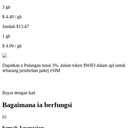
3
gb
$
4.49
/ gb
Jumlah
$
13.47
1
gb
$
4.99
/ gb
Dapatkan a
Pulangan tunai 3%.
dalam token $WIFI dalam apl untuk
sebarang pembelian pakej eSIM
Bayar dengan kad
Bagaimana ia berfungsi
01
Semak keserasian