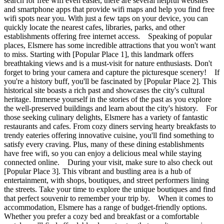
search for free wifi even easier, there are several helpful websites
and smartphone apps that provide wifi maps and help you find free
wifi spots near you. With just a few taps on your device, you can
quickly locate the nearest cafes, libraries, parks, and other
establishments offering free internet access. Speaking of popular
places, Elsmere has some incredible attractions that you won't want
to miss. Starting with [Popular Place 1], this landmark offers
breathtaking views and is a must-visit for nature enthusiasts. Don't
forget to bring your camera and capture the picturesque scenery! If
you're a history buff, you'll be fascinated by [Popular Place 2]. This
historical site boasts a rich past and showcases the city's cultural
heritage. Immerse yourself in the stories of the past as you explore
the well-preserved buildings and learn about the city's history. For
those seeking culinary delights, Elsmere has a variety of fantastic
restaurants and cafes. From cozy diners serving hearty breakfasts to
trendy eateries offering innovative cuisine, you'll find something to
satisfy every craving. Plus, many of these dining establishments
have free wifi, so you can enjoy a delicious meal while staying
connected online. During your visit, make sure to also check out
[Popular Place 3]. This vibrant and bustling area is a hub of
entertainment, with shops, boutiques, and street performers lining
the streets. Take your time to explore the unique boutiques and find
that perfect souvenir to remember your trip by. When it comes to
accommodation, Elsmere has a range of budget-friendly options.
Whether you prefer a cozy bed and breakfast or a comfortable