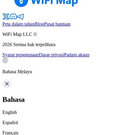
Peta dalam talian
Blog
Pusat bantuan
WiFi Map LLC ©
2026
Semua hak terpelihara
Syarat penggunaan
Dasar privasi
Padam akaun
Bahasa Melayu
Bahasa
English
Español
Français