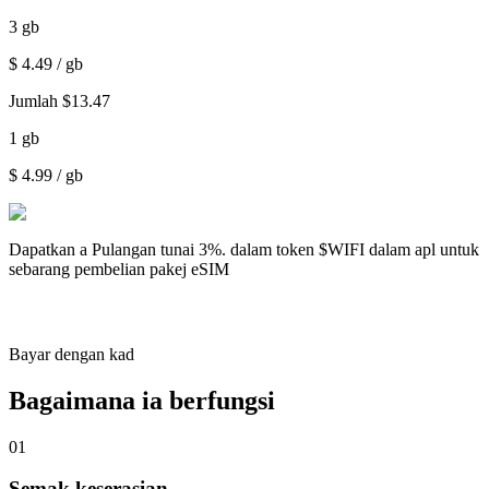
3
gb
$
4.49
/ gb
Jumlah
$
13.47
1
gb
$
4.99
/ gb
Dapatkan a
Pulangan tunai 3%.
dalam token $WIFI dalam apl untuk
sebarang pembelian pakej eSIM
Bayar dengan kad
Bagaimana ia berfungsi
01
Semak keserasian