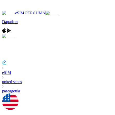
eSIM PERCUMA
Dapatkan
eSIM
united states
pascagoula