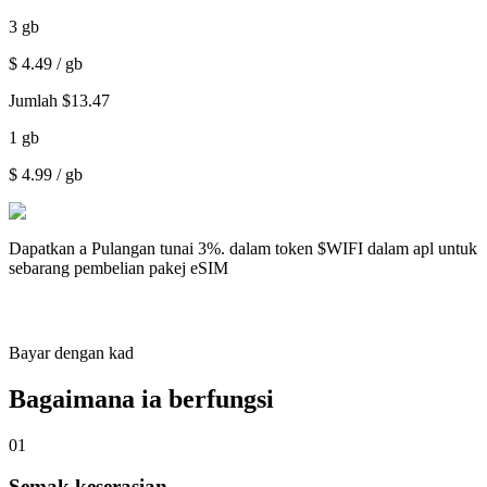
3
gb
$
4.49
/ gb
Jumlah
$
13.47
1
gb
$
4.99
/ gb
Dapatkan a
Pulangan tunai 3%.
dalam token $WIFI dalam apl untuk
sebarang pembelian pakej eSIM
Bayar dengan kad
Bagaimana ia berfungsi
01
Semak keserasian