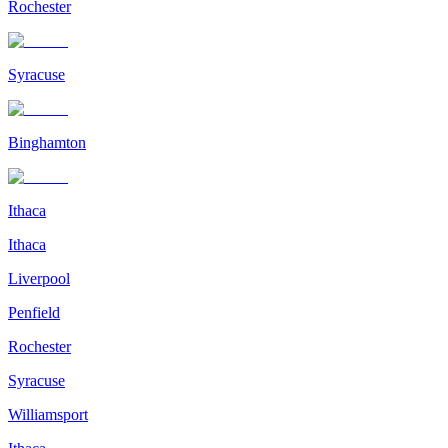
Rochester
Syracuse
Binghamton
Ithaca
Ithaca
Liverpool
Penfield
Rochester
Syracuse
Williamsport