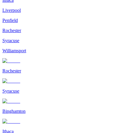
Ithaca
Liverpool
Penfield
Rochester
Syracuse
Williamsport
Rochester
Syracuse
Binghamton
Ithaca