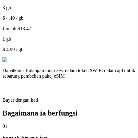
3
gb
$
4.49
/ gb
Jumlah
$
13.47
1
gb
$
4.99
/ gb
Dapatkan a
Pulangan tunai 3%.
dalam token $WIFI dalam apl untuk
sebarang pembelian pakej eSIM
Bayar dengan kad
Bagaimana ia berfungsi
01
Semak keserasian