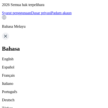
2026
Semua hak terpelihara
Syarat penggunaan
Dasar privasi
Padam akaun
Bahasa Melayu
Bahasa
English
Español
Français
Italiano
Português
Deutsch