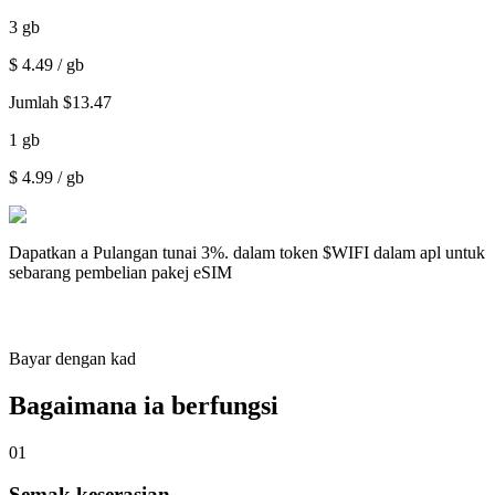
3
gb
$
4.49
/ gb
Jumlah
$
13.47
1
gb
$
4.99
/ gb
Dapatkan a
Pulangan tunai 3%.
dalam token $WIFI dalam apl untuk
sebarang pembelian pakej eSIM
Bayar dengan kad
Bagaimana ia berfungsi
01
Semak keserasian