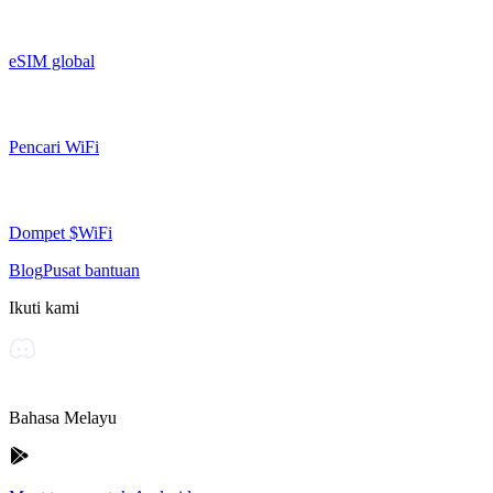
eSIM global
Pencari WiFi
Dompet $WiFi
Blog
Pusat bantuan
Ikuti kami
Bahasa Melayu