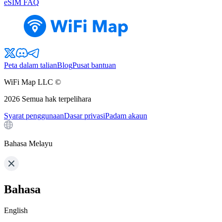
eSIM FAQ
Peta dalam talian
Blog
Pusat bantuan
WiFi Map LLC ©
2026
Semua hak terpelihara
Syarat penggunaan
Dasar privasi
Padam akaun
Bahasa Melayu
Bahasa
English