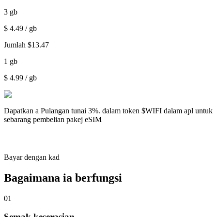
3
gb
$
4.49
/ gb
Jumlah
$
13.47
1
gb
$
4.99
/ gb
Dapatkan a
Pulangan tunai 3%.
dalam token $WIFI dalam apl untuk
sebarang pembelian pakej eSIM
Bayar dengan kad
Bagaimana ia berfungsi
01
Semak keserasian