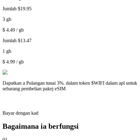
Jumlah
$
19.95
3
gb
$
4.49
/ gb
Jumlah
$
13.47
1
gb
$
4.99
/ gb
Dapatkan a
Pulangan tunai 3%.
dalam token $WIFI dalam apl untuk
sebarang pembelian pakej eSIM
Bayar dengan kad
Bagaimana ia berfungsi
01