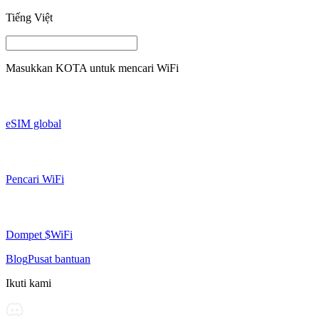
Tiếng Việt
Masukkan
KOTA
untuk mencari WiFi
eSIM global
Pencari WiFi
Dompet $WiFi
Blog
Pusat bantuan
Ikuti kami