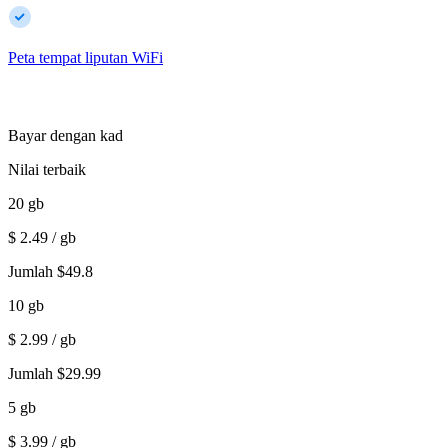
Peta tempat liputan WiFi
Bayar dengan kad
Nilai terbaik
20
gb
$
2.49
/ gb
Jumlah
$
49.8
10
gb
$
2.99
/ gb
Jumlah
$
29.99
5
gb
$
3.99
/ gb