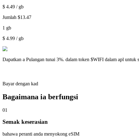
$
4.49
/ gb
Jumlah
$
13.47
1
gb
$
4.99
/ gb
Dapatkan a
Pulangan tunai 3%.
dalam token $WIFI dalam apl untuk 
Bayar dengan kad
Bagaimana ia berfungsi
01
Semak keserasian
bahawa peranti anda menyokong eSIM