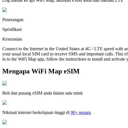
Log masuk ke apl WiFi Map, aktifkan eSIM anda dan nikmati LTE
Penerangan
Spesifikasi
Keserasian
Connect to the Internet in the United States at 4G / LTE speed with a
your usual local SIM card to receive SMS and important calls. This eS
in to the WiFi Map app, follow the instructions to install and activate
Mengapa WiFi Map eSIM
Beli dan pasang eSIM anda dalam satu minit
Nikmati internet berkelajuan tinggi di
90+ negara