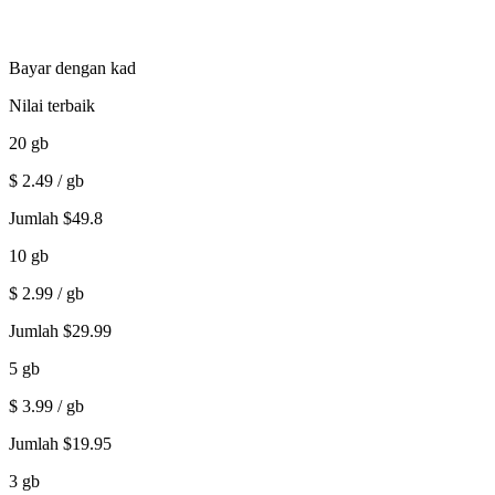
Bayar dengan kad
Nilai terbaik
20
gb
$
2.49
/ gb
Jumlah
$
49.8
10
gb
$
2.99
/ gb
Jumlah
$
29.99
5
gb
$
3.99
/ gb
Jumlah
$
19.95
3
gb