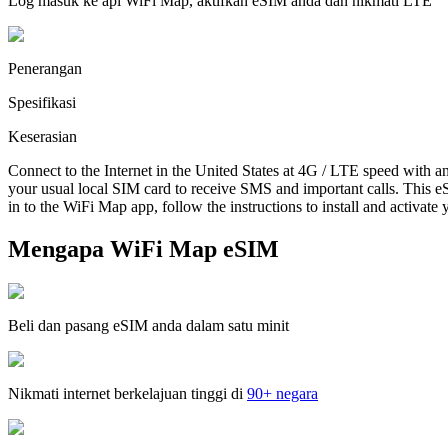
Log masuk ke apl WiFi Map, aktifkan eSIM anda dan nikmati LTE
Penerangan
Spesifikasi
Keserasian
Connect to the Internet in the United States at 4G / LTE speed with a
your usual local SIM card to receive SMS and important calls. This eS
in to the WiFi Map app, follow the instructions to install and activate
Mengapa WiFi Map eSIM
Beli dan pasang eSIM anda dalam satu minit
Nikmati internet berkelajuan tinggi di
90+ negara