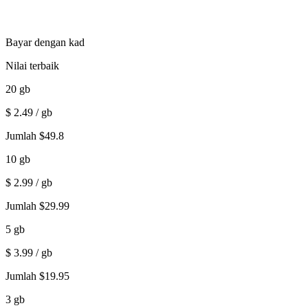
Bayar dengan kad
Nilai terbaik
20
gb
$
2.49
/ gb
Jumlah
$
49.8
10
gb
$
2.99
/ gb
Jumlah
$
29.99
5
gb
$
3.99
/ gb
Jumlah
$
19.95
3
gb