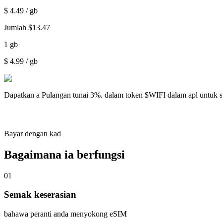
$
4.49
/ gb
Jumlah
$
13.47
1
gb
$
4.99
/ gb
Dapatkan a
Pulangan tunai 3%.
dalam token $WIFI dalam apl untuk 
Bayar dengan kad
Bagaimana ia berfungsi
01
Semak keserasian
bahawa peranti anda menyokong eSIM