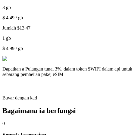
3
gb
$
4.49
/ gb
Jumlah
$
13.47
1
gb
$
4.99
/ gb
Dapatkan a
Pulangan tunai 3%.
dalam token $WIFI dalam apl untuk
sebarang pembelian pakej eSIM
Bayar dengan kad
Bagaimana ia berfungsi
01
Semak keserasian