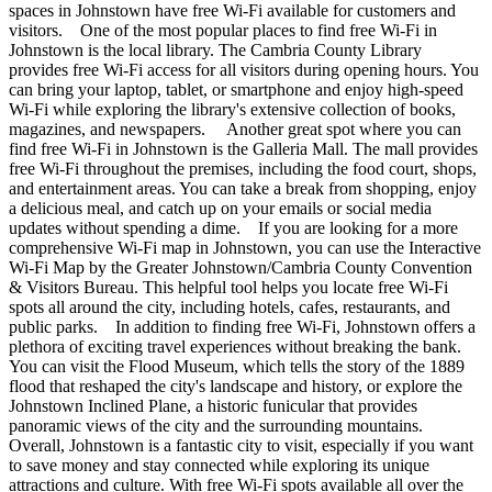
spaces in Johnstown have free Wi-Fi available for customers and
visitors. One of the most popular places to find free Wi-Fi in
Johnstown is the local library. The Cambria County Library
provides free Wi-Fi access for all visitors during opening hours. You
can bring your laptop, tablet, or smartphone and enjoy high-speed
Wi-Fi while exploring the library's extensive collection of books,
magazines, and newspapers. Another great spot where you can
find free Wi-Fi in Johnstown is the Galleria Mall. The mall provides
free Wi-Fi throughout the premises, including the food court, shops,
and entertainment areas. You can take a break from shopping, enjoy
a delicious meal, and catch up on your emails or social media
updates without spending a dime. If you are looking for a more
comprehensive Wi-Fi map in Johnstown, you can use the Interactive
Wi-Fi Map by the Greater Johnstown/Cambria County Convention
& Visitors Bureau. This helpful tool helps you locate free Wi-Fi
spots all around the city, including hotels, cafes, restaurants, and
public parks. In addition to finding free Wi-Fi, Johnstown offers a
plethora of exciting travel experiences without breaking the bank.
You can visit the Flood Museum, which tells the story of the 1889
flood that reshaped the city's landscape and history, or explore the
Johnstown Inclined Plane, a historic funicular that provides
panoramic views of the city and the surrounding mountains.
Overall, Johnstown is a fantastic city to visit, especially if you want
to save money and stay connected while exploring its unique
attractions and culture. With free Wi-Fi spots available all over the