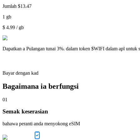
Jumlah
$
13.47
1
gb
$
4.99
/ gb
Dapatkan a
Pulangan tunai 3%.
dalam token $WIFI dalam apl untuk 
Bayar dengan kad
Bagaimana ia berfungsi
01
Semak keserasian
bahawa peranti anda menyokong eSIM