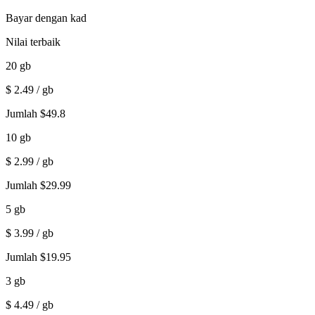
Bayar dengan kad
Nilai terbaik
20
gb
$
2.49
/ gb
Jumlah
$
49.8
10
gb
$
2.99
/ gb
Jumlah
$
29.99
5
gb
$
3.99
/ gb
Jumlah
$
19.95
3
gb
$
4.49
/ gb