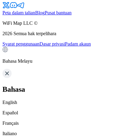
Peta dalam talian
Blog
Pusat bantuan
WiFi Map LLC ©
2026
Semua hak terpelihara
Syarat penggunaan
Dasar privasi
Padam akaun
Bahasa Melayu
Bahasa
English
Español
Français
Italiano