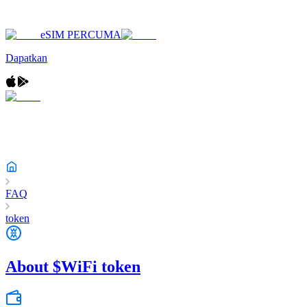
eSIM PERCUMA
Dapatkan
FAQ
token
About $WiFi token