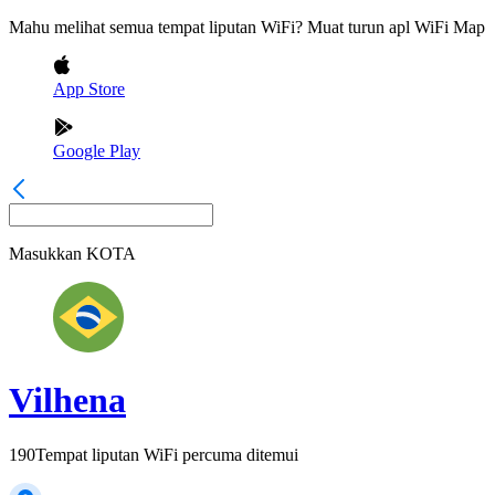
Mahu melihat semua tempat liputan WiFi? Muat turun apl WiFi Map
App Store
Google Play
Masukkan
KOTA
Vilhena
190
Tempat liputan WiFi percuma ditemui