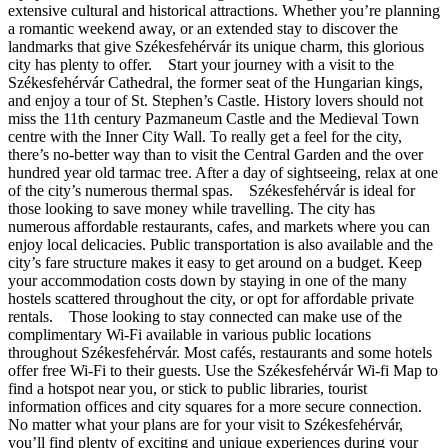
extensive cultural and historical attractions. Whether you’re planning
a romantic weekend away, or an extended stay to discover the
landmarks that give Székesfehérvár its unique charm, this glorious
city has plenty to offer. Start your journey with a visit to the
Székesfehérvár Cathedral, the former seat of the Hungarian kings,
and enjoy a tour of St. Stephen’s Castle. History lovers should not
miss the 11th century Pazmaneum Castle and the Medieval Town
centre with the Inner City Wall. To really get a feel for the city,
there’s no-better way than to visit the Central Garden and the over
hundred year old tarmac tree. After a day of sightseeing, relax at one
of the city’s numerous thermal spas. Székesfehérvár is ideal for
those looking to save money while travelling. The city has
numerous affordable restaurants, cafes, and markets where you can
enjoy local delicacies. Public transportation is also available and the
city’s fare structure makes it easy to get around on a budget. Keep
your accommodation costs down by staying in one of the many
hostels scattered throughout the city, or opt for affordable private
rentals. Those looking to stay connected can make use of the
complimentary Wi-Fi available in various public locations
throughout Székesfehérvár. Most cafés, restaurants and some hotels
offer free Wi-Fi to their guests. Use the Székesfehérvár Wi-fi Map to
find a hotspot near you, or stick to public libraries, tourist
information offices and city squares for a more secure connection.
No matter what your plans are for your visit to Székesfehérvár,
you’ll find plenty of exciting and unique experiences during your