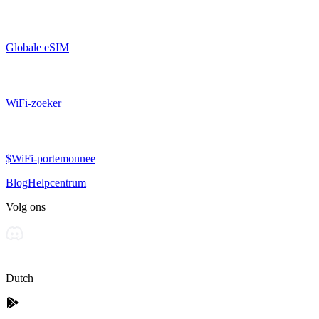
Globale eSIM
WiFi-zoeker
$WiFi-portemonnee
Blog
Helpcentrum
Volg ons
Dutch