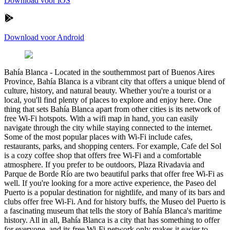
Download voor iOS
Download voor Android
Bahía Blanca
-
Located in the southernmost part of Buenos Aires
Province, Bahía Blanca is a vibrant city that offers a unique blend of
culture, history, and natural beauty. Whether you're a tourist or a
local, you'll find plenty of places to explore and enjoy here. One
thing that sets Bahía Blanca apart from other cities is its network of
free Wi-Fi hotspots. With a wifi map in hand, you can easily
navigate through the city while staying connected to the internet.
Some of the most popular places with Wi-Fi include cafes,
restaurants, parks, and shopping centers. For example, Cafe del Sol
is a cozy coffee shop that offers free Wi-Fi and a comfortable
atmosphere. If you prefer to be outdoors, Plaza Rivadavia and
Parque de Borde Río are two beautiful parks that offer free Wi-Fi as
well. If you're looking for a more active experience, the Paseo del
Puerto is a popular destination for nightlife, and many of its bars and
clubs offer free Wi-Fi. And for history buffs, the Museo del Puerto is
a fascinating museum that tells the story of Bahía Blanca's maritime
history. All in all, Bahía Blanca is a city that has something to offer
for everyone, and its free Wi-Fi network only makes it easier to