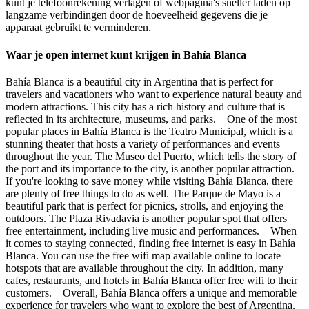
kunt je telefoonrekening verlagen of webpagina's sneller laden op
langzame verbindingen door de hoeveelheid gegevens die je
apparaat gebruikt te verminderen.
Waar je open internet kunt krijgen in Bahía Blanca
Bahía Blanca is a beautiful city in Argentina that is perfect for
travelers and vacationers who want to experience natural beauty and
modern attractions. This city has a rich history and culture that is
reflected in its architecture, museums, and parks. One of the most
popular places in Bahía Blanca is the Teatro Municipal, which is a
stunning theater that hosts a variety of performances and events
throughout the year. The Museo del Puerto, which tells the story of
the port and its importance to the city, is another popular attraction.
If you're looking to save money while visiting Bahía Blanca, there
are plenty of free things to do as well. The Parque de Mayo is a
beautiful park that is perfect for picnics, strolls, and enjoying the
outdoors. The Plaza Rivadavia is another popular spot that offers
free entertainment, including live music and performances. When
it comes to staying connected, finding free internet is easy in Bahía
Blanca. You can use the free wifi map available online to locate
hotspots that are available throughout the city. In addition, many
cafes, restaurants, and hotels in Bahía Blanca offer free wifi to their
customers. Overall, Bahía Blanca offers a unique and memorable
experience for travelers who want to explore the best of Argentina.