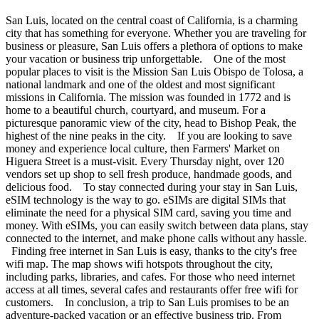
San Luis, located on the central coast of California, is a charming
city that has something for everyone. Whether you are traveling for
business or pleasure, San Luis offers a plethora of options to make
your vacation or business trip unforgettable. One of the most
popular places to visit is the Mission San Luis Obispo de Tolosa, a
national landmark and one of the oldest and most significant
missions in California. The mission was founded in 1772 and is
home to a beautiful church, courtyard, and museum. For a
picturesque panoramic view of the city, head to Bishop Peak, the
highest of the nine peaks in the city. If you are looking to save
money and experience local culture, then Farmers' Market on
Higuera Street is a must-visit. Every Thursday night, over 120
vendors set up shop to sell fresh produce, handmade goods, and
delicious food. To stay connected during your stay in San Luis,
eSIM technology is the way to go. eSIMs are digital SIMs that
eliminate the need for a physical SIM card, saving you time and
money. With eSIMs, you can easily switch between data plans, stay
connected to the internet, and make phone calls without any hassle.
Finding free internet in San Luis is easy, thanks to the city's free
wifi map. The map shows wifi hotspots throughout the city,
including parks, libraries, and cafes. For those who need internet
access at all times, several cafes and restaurants offer free wifi for
customers. In conclusion, a trip to San Luis promises to be an
adventure-packed vacation or an effective business trip. From