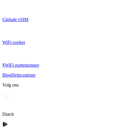
Globale eSIM
WiFi-zoeker
$WiFi-portemonnee
Blog
Helpcentrum
Volg ons
Dutch