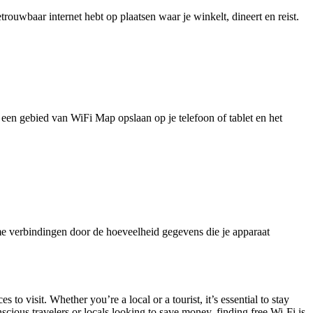
uwbaar internet hebt op plaatsen waar je winkelt, dineert en reist.
je een gebied van WiFi Map opslaan op je telefoon of tablet en het
e verbindingen door de hoeveelheid gegevens die je apparaat
o visit. Whether you’re a local or a tourist, it’s essential to stay
cious travelers or locals looking to save money, finding free Wi-Fi is