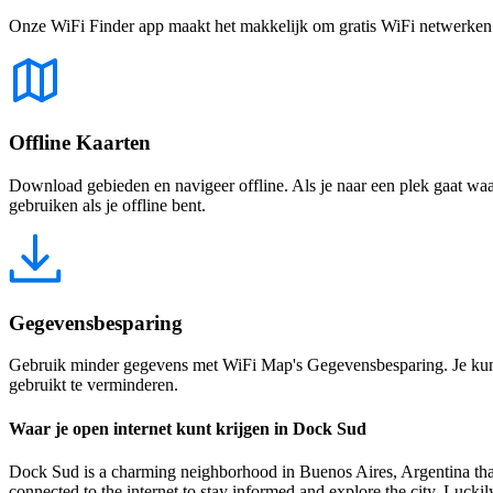
Onze WiFi Finder app maakt het makkelijk om gratis WiFi netwerken te
Offline Kaarten
Download gebieden en navigeer offline. Als je naar een plek gaat waar 
gebruiken als je offline bent.
Gegevensbesparing
Gebruik minder gegevens met WiFi Map's Gegevensbesparing. Je kunt 
gebruikt te verminderen.
Waar je open internet kunt krijgen in Dock Sud
Dock Sud is a charming neighborhood in Buenos Aires, Argentina that boa
connected to the internet to stay informed and explore the city. Lucki