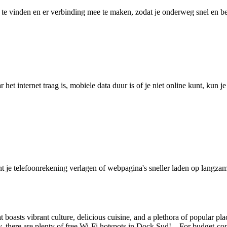
 vinden en er verbinding mee te maken, zodat je onderweg snel en betro
het internet traag is, mobiele data duur is of je niet online kunt, kun 
je telefoonrekening verlagen of webpagina's sneller laden op langzam
sts vibrant culture, delicious cuisine, and a plethora of popular places t
ly, there are plenty of free Wi-Fi hotspots in Dock Sud! For budget-cons