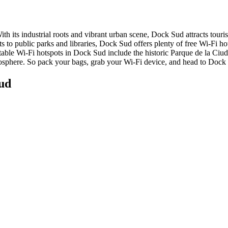
th its industrial roots and vibrant urban scene, Dock Sud attracts touris
s to public parks and libraries, Dock Sud offers plenty of free Wi-Fi hot
able Wi-Fi hotspots in Dock Sud include the historic Parque de la Ciu
mosphere. So pack your bags, grab your Wi-Fi device, and head to Dock
Sud