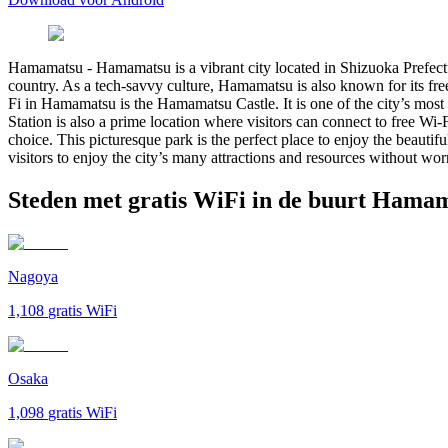
Hamamatsu
-
Hamamatsu is a vibrant city located in Shizuoka Prefectur
country. As a tech-savvy culture, Hamamatsu is also known for its fre
Fi in Hamamatsu is the Hamamatsu Castle. It is one of the city’s most 
Station is also a prime location where visitors can connect to free Wi
choice. This picturesque park is the perfect place to enjoy the beaut
visitors to enjoy the city’s many attractions and resources without worr
Steden met gratis WiFi in de buurt Hama
Nagoya
1,108
gratis WiFi
Osaka
1,098
gratis WiFi