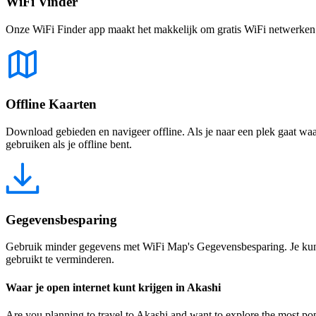
WiFi Vinder
Onze WiFi Finder app maakt het makkelijk om gratis WiFi netwerken te
Offline Kaarten
Download gebieden en navigeer offline. Als je naar een plek gaat waar 
gebruiken als je offline bent.
Gegevensbesparing
Gebruik minder gegevens met WiFi Map's Gegevensbesparing. Je kunt 
gebruikt te verminderen.
Waar je open internet kunt krijgen in Akashi
Are you planning to travel to Akashi and want to explore the most popul