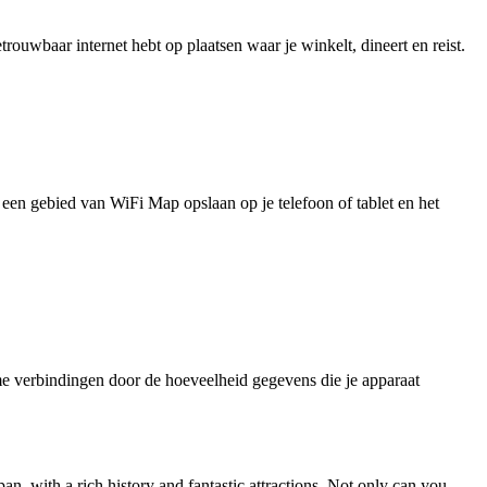
uwbaar internet hebt op plaatsen waar je winkelt, dineert en reist.
je een gebied van WiFi Map opslaan op je telefoon of tablet en het
e verbindingen door de hoeveelheid gegevens die je apparaat
an, with a rich history and fantastic attractions. Not only can you