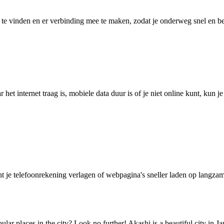
 vinden en er verbinding mee te maken, zodat je onderweg snel en betro
het internet traag is, mobiele data duur is of je niet online kunt, kun 
je telefoonrekening verlagen of webpagina's sneller laden op langzam
ar places in the city? Look no further! Akashi is a beautiful city in Jap