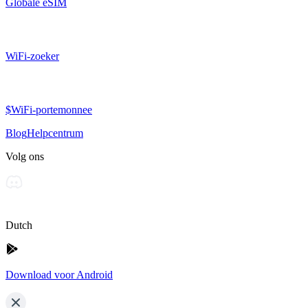
Globale eSIM
WiFi-zoeker
$WiFi-portemonnee
Blog
Helpcentrum
Volg ons
Dutch
Download voor Android