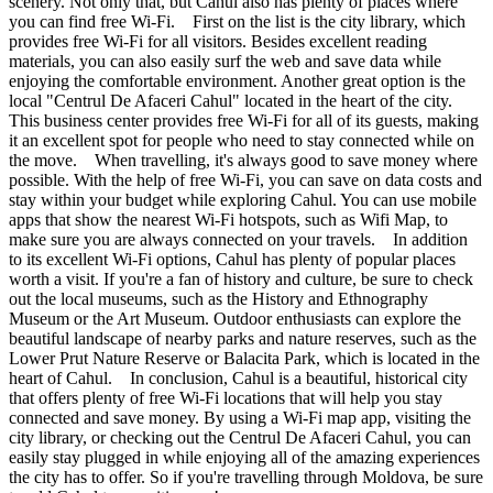
scenery. Not only that, but Cahul also has plenty of places where
you can find free Wi-Fi. First on the list is the city library, which
provides free Wi-Fi for all visitors. Besides excellent reading
materials, you can also easily surf the web and save data while
enjoying the comfortable environment. Another great option is the
local "Centrul De Afaceri Cahul" located in the heart of the city.
This business center provides free Wi-Fi for all of its guests, making
it an excellent spot for people who need to stay connected while on
the move. When travelling, it's always good to save money where
possible. With the help of free Wi-Fi, you can save on data costs and
stay within your budget while exploring Cahul. You can use mobile
apps that show the nearest Wi-Fi hotspots, such as Wifi Map, to
make sure you are always connected on your travels. In addition
to its excellent Wi-Fi options, Cahul has plenty of popular places
worth a visit. If you're a fan of history and culture, be sure to check
out the local museums, such as the History and Ethnography
Museum or the Art Museum. Outdoor enthusiasts can explore the
beautiful landscape of nearby parks and nature reserves, such as the
Lower Prut Nature Reserve or Balacita Park, which is located in the
heart of Cahul. In conclusion, Cahul is a beautiful, historical city
that offers plenty of free Wi-Fi locations that will help you stay
connected and save money. By using a Wi-Fi map app, visiting the
city library, or checking out the Centrul De Afaceri Cahul, you can
easily stay plugged in while enjoying all of the amazing experiences
the city has to offer. So if you're travelling through Moldova, be sure