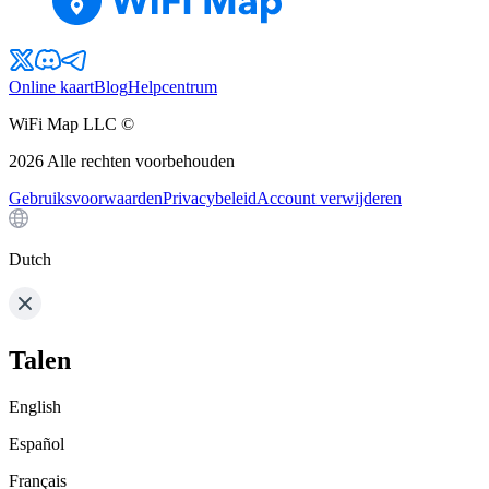
Online kaart
Blog
Helpcentrum
WiFi Map LLC ©
2026
Alle rechten voorbehouden
Gebruiksvoorwaarden
Privacybeleid
Account verwijderen
Dutch
Talen
English
Español
Français