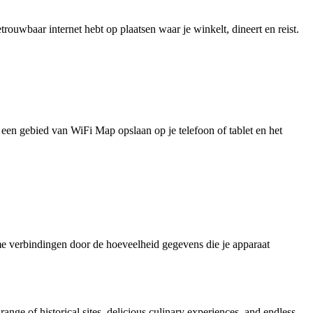
uwbaar internet hebt op plaatsen waar je winkelt, dineert en reist.
je een gebied van WiFi Map opslaan op je telefoon of tablet en het
e verbindingen door de hoeveelheid gegevens die je apparaat
ange of historical sites, delicious culinary experiences, and endless