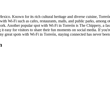
 Mexico. Known for its rich cultural heritage and diverse cuisine, Torre
with Wi-Fi such as cafes, restaurants, malls, and public parks, among oth
work. Another popular spot with Wi-Fi in Torreón is The Chippery, a fast
g it easy for visitors to share their fun moments on social media. If you
y great spots with Wi-Fi in Torreón, staying connected has never been 
n