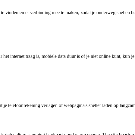
 vinden en er verbinding mee te maken, zodat je onderweg snel en betro
het internet traag is, mobiele data duur is of je niet online kunt, kun 
je telefoonrekening verlagen of webpagina's sneller laden op langzam
its rich culture, stunning landmarks and warm people. The city boasts a r