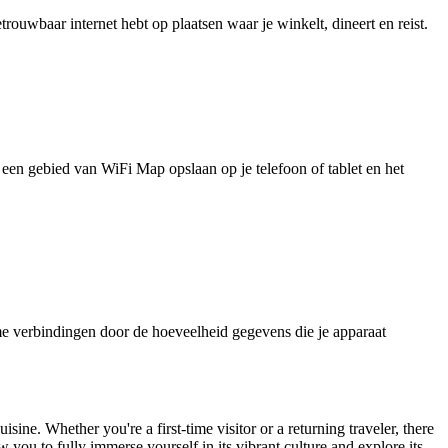
uwbaar internet hebt op plaatsen waar je winkelt, dineert en reist.
je een gebied van WiFi Map opslaan op je telefoon of tablet en het
e verbindingen door de hoeveelheid gegevens die je apparaat
uisine. Whether you're a first-time visitor or a returning traveler, there
 you to fully immerse yourself in its vibrant culture and explore its