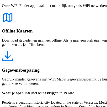
Onze WiFi Finder app maakt het makkelijk om gratis WiFi netwerken te
Offline Kaarten
Download gebieden en navigeer offline. Als je naar een plek gaat waar 
gebruiken als je offline bent.
Gegevensbesparing
Gebruik minder gegevens met WiFi Map's Gegevensbesparing. Je kunt 
gebruikt te verminderen.
Waar je open internet kunt krijgen in Perote
Perote is a beautiful historic city located in the state of Veracruz, Mexi
are plenty of exciting places to explore in Perote. One of the best way