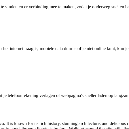
 vinden en er verbinding mee te maken, zodat je onderweg snel en betro
het internet traag is, mobiele data duur is of je niet online kunt, kun 
je telefoonrekening verlagen of webpagina's sneller laden op langzam
co. It is known for its rich history, stunning architecture, and delicious c
s to travel through Perote is by foot. Walking around the city will allow