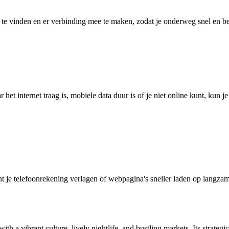
 vinden en er verbinding mee te maken, zodat je onderweg snel en betro
het internet traag is, mobiele data duur is of je niet online kunt, kun 
je telefoonrekening verlagen of webpagina's sneller laden op langzam
with a vibrant culture, lively nightlife, and bustling markets. Its strat