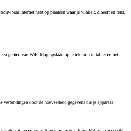
uwbaar internet hebt op plaatsen waar je winkelt, dineert en reist.
je een gebied van WiFi Map opslaan op je telefoon of tablet en het
e verbindingen door de hoeveelheid gegevens die je apparaat
egic location at the edges of Singapore makes Johor Bahru an accessible