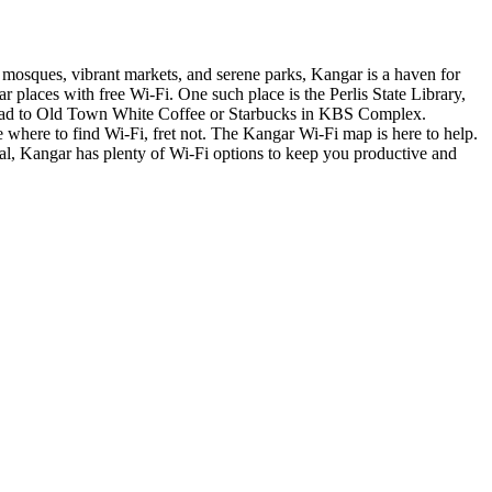
ent mosques, vibrant markets, and serene parks, Kangar is a haven for
ar places with free Wi-Fi. One such place is the Perlis State Library,
Fi, head to Old Town White Coffee or Starbucks in KBS Complex.
e where to find Wi-Fi, fret not. The Kangar Wi-Fi map is here to help.
local, Kangar has plenty of Wi-Fi options to keep you productive and