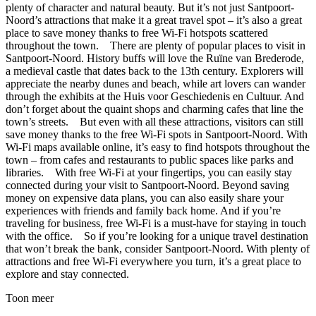
plenty of character and natural beauty. But it’s not just Santpoort-
Noord’s attractions that make it a great travel spot – it’s also a great
place to save money thanks to free Wi-Fi hotspots scattered
throughout the town. There are plenty of popular places to visit in
Santpoort-Noord. History buffs will love the Ruïne van Brederode,
a medieval castle that dates back to the 13th century. Explorers will
appreciate the nearby dunes and beach, while art lovers can wander
through the exhibits at the Huis voor Geschiedenis en Cultuur. And
don’t forget about the quaint shops and charming cafes that line the
town’s streets. But even with all these attractions, visitors can still
save money thanks to the free Wi-Fi spots in Santpoort-Noord. With
Wi-Fi maps available online, it’s easy to find hotspots throughout the
town – from cafes and restaurants to public spaces like parks and
libraries. With free Wi-Fi at your fingertips, you can easily stay
connected during your visit to Santpoort-Noord. Beyond saving
money on expensive data plans, you can also easily share your
experiences with friends and family back home. And if you’re
traveling for business, free Wi-Fi is a must-have for staying in touch
with the office. So if you’re looking for a unique travel destination
that won’t break the bank, consider Santpoort-Noord. With plenty of
attractions and free Wi-Fi everywhere you turn, it’s a great place to
explore and stay connected.
Toon meer