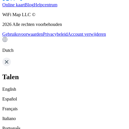
Online kaart
Blog
Helpcentrum
WiFi Map LLC ©
2026
Alle rechten voorbehouden
Gebruiksvoorwaarden
Privacybeleid
Account verwijderen
Dutch
Talen
English
Español
Français
Italiano
Português