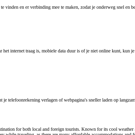
 vinden en er verbinding mee te maken, zodat je onderweg snel en betro
het internet traag is, mobiele data duur is of je niet online kunt, kun 
je telefoonrekening verlagen of webpagina's sneller laden op langzam
tination for both local and foreign tourists. Known for its cool weather 
 money while traveling, as there are many affordable accommodations and 