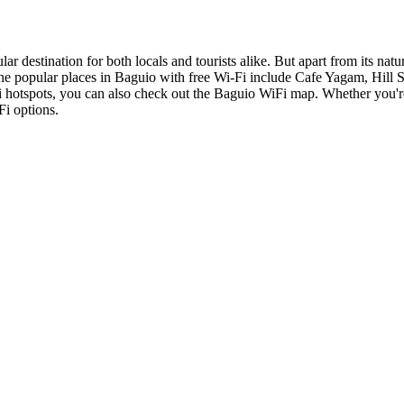
lar destination for both locals and tourists alike. But apart from its na
e popular places in Baguio with free Wi-Fi include Cafe Yagam, Hill St
Fi hotspots, you can also check out the Baguio WiFi map. Whether you'r
Fi options.