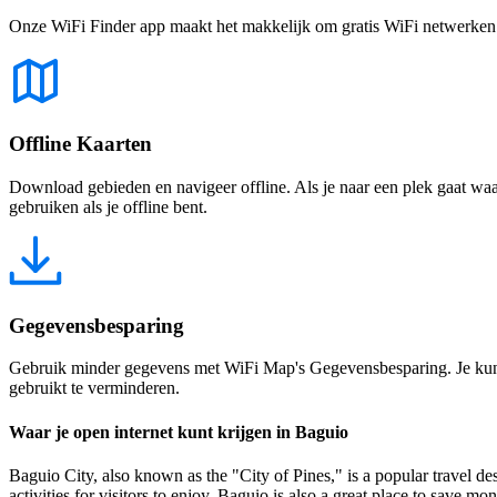
Onze WiFi Finder app maakt het makkelijk om gratis WiFi netwerken te
Offline Kaarten
Download gebieden en navigeer offline. Als je naar een plek gaat waar 
gebruiken als je offline bent.
Gegevensbesparing
Gebruik minder gegevens met WiFi Map's Gegevensbesparing. Je kunt 
gebruikt te verminderen.
Waar je open internet kunt krijgen in Baguio
Baguio City, also known as the "City of Pines," is a popular travel des
activities for visitors to enjoy. Baguio is also a great place to save