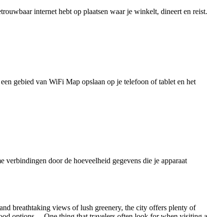
uwbaar internet hebt op plaatsen waar je winkelt, dineert en reist.
je een gebied van WiFi Map opslaan op je telefoon of tablet en het
e verbindingen door de hoeveelheid gegevens die je apparaat
and breathtaking views of lush greenery, the city offers plenty of
food options. One thing that travelers often look for when visiting a