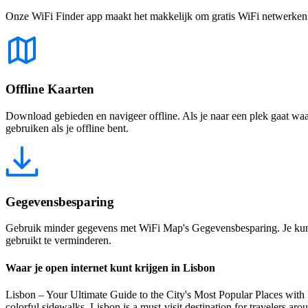
Onze WiFi Finder app maakt het makkelijk om gratis WiFi netwerken te
Offline Kaarten
Download gebieden en navigeer offline. Als je naar een plek gaat waar 
gebruiken als je offline bent.
Gegevensbesparing
Gebruik minder gegevens met WiFi Map's Gegevensbesparing. Je kunt 
gebruikt te verminderen.
Waar je open internet kunt krijgen in Lisbon
Lisbon – Your Ultimate Guide to the City's Most Popular Places with Free
colorful sidewalks, Lisbon is a must-visit destination for travelers aro