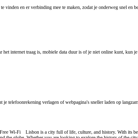
 vinden en er verbinding mee te maken, zodat je onderweg snel en betro
het internet traag is, mobiele data duur is of je niet online kunt, kun 
je telefoonrekening verlagen of webpagina's sneller laden op langzam
 Wi-Fi Lisbon is a city full of life, culture, and history. With its beau
und the globe. Whether you are looking to explore the history of the city,