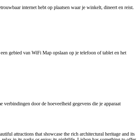
uwbaar internet hebt op plaatsen waar je winkelt, dineert en reist.
je een gebied van WiFi Map opslaan op je telefoon of tablet en het
e verbindingen door de hoeveelheid gegevens die je apparaat
tiful attractions that showcase the rich architectural heritage and its
 relax in its parks or enjoy its nightlife, Lisbon has something to offer